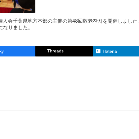
階で婦人会千葉県地方本部の主催の第48回敬老잔치を開催しました
になりました。
Threads
ky
Hatena