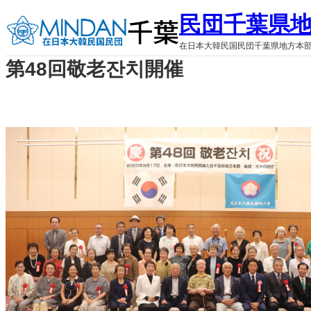
内
民団千葉県
容
を
在日本大韓民国民団千葉県地方本
ス
第48回敬老잔치開催
キ
ッ
プ