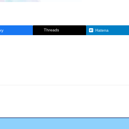
Threads
ky
Hatena