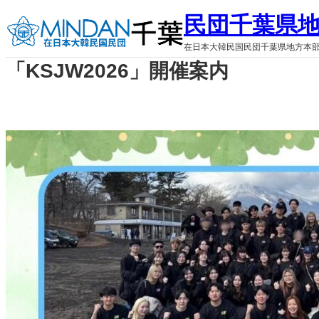
内
民団千葉県
容
を
在日本大韓民国民団千葉県地方本
ス
「KSJW2026」開催案内
キ
ッ
プ