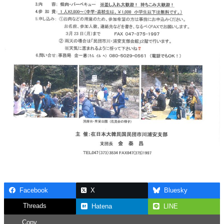
Facebook
X
Bluesky
Threads
Hatena
LINE
Copy