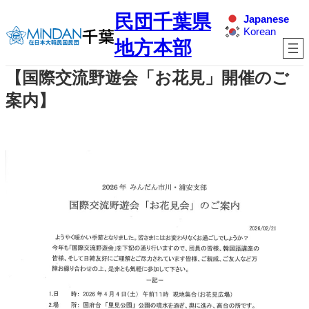
内
民団千葉県
Japanese
容
Korean
を
地方本部
ス
キ
【国際交流野遊会「お花見」開催のご
ッ
プ
案内】