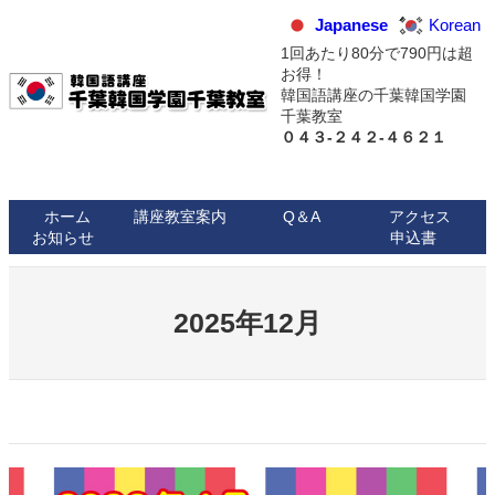
内
Japanese
Korean
容
1回あたり80分で790円は超
を
お得！
ス
韓国語講座の千葉韓国学園
キ
千葉教室
ッ
０４３-２４２-４６２１
プ
ホーム
講座教室案内
Q＆A
アクセス
お知らせ
申込書
2025年12月